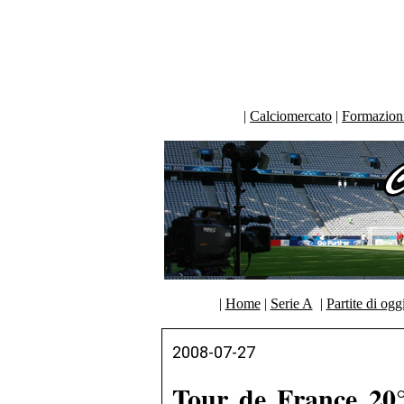
|
Calciomercato
|
Formazioni 
|
Home
|
Serie A
|
Partite di ogg
2008-07-27
Tour de France 20°