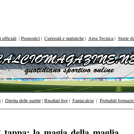
ufficiali
|
Pronostici
|
Curiosità e statistiche
|
Area Tecnica
|
Storie d
i
|
Diretta delle partite
|
Risultati live
|
Fantacalcio
|
Probabili formazi
 tappa: la magia della maglia