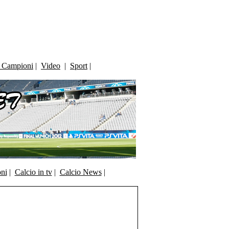
i Campioni
|
Video
|
Sport
|
oni
|
Calcio in tv
|
Calcio News
|