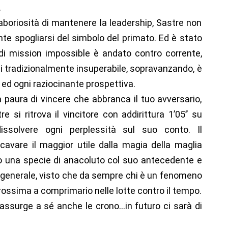
.
aboriosità di mantenere la leadership, Sastre non
e spogliarsi del simbolo del primato. Ed è stato
 di mission impossible è andato contro corrente,
ui tradizionalmente insuperabile, sopravanzando, è
so ed ogni raziocinante prospettiva.
a paura di vincere che abbranca il tuo avversario,
e si ritrova il vincitore con addirittura 1’05’’ su
ssolvere ogni perplessità sul suo conto. Il
avare il maggior utile dalla magia della maglia
no una specie di anacoluto col suo antecedente e
in generale, visto che da sempre chi è un fenomeno
rossima a comprimario nelle lotte contro il tempo.
ssurge a sé anche le crono…in futuro ci sarà di