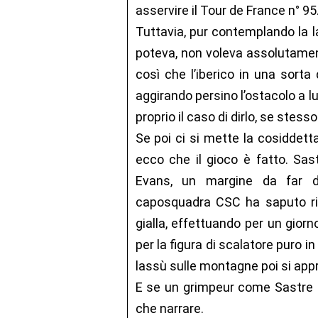
asservire il Tour de France n° 95
Tuttavia, pur contemplando la l
poteva, non voleva assolutament
così che l’iberico in una sorta
aggirando persino l’ostacolo a l
proprio il caso di dirlo, se stes
Se poi ci si mette la cosiddett
ecco che il gioco è fatto. Sastr
Evans, un margine da far di
caposquadra CSC ha saputo ric
gialla, effettuando per un gior
per la figura di scalatore puro 
lassù sulle montagne poi si app
E se un grimpeur come Sastre a
che narrare.