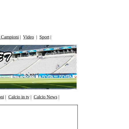
i Campioni
|
Video
|
Sport
|
oni
|
Calcio in tv
|
Calcio News
|