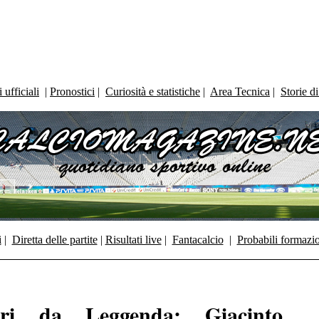
ufficiali
|
Pronostici
|
Curiosità e statistiche
|
Area Tecnica
|
Storie d
i
|
Diretta delle partite
|
Risultati live
|
Fantacalcio
|
Probabili formazi
tori da Leggenda: Giacinto