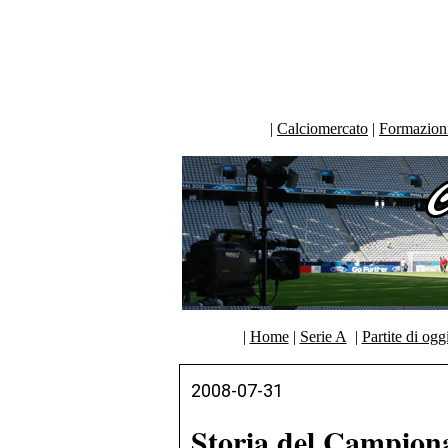
|
Calciomercato
|
Formazioni 
|
Home
|
Serie A
|
Partite di ogg
2008-07-31
Storia del Campiona