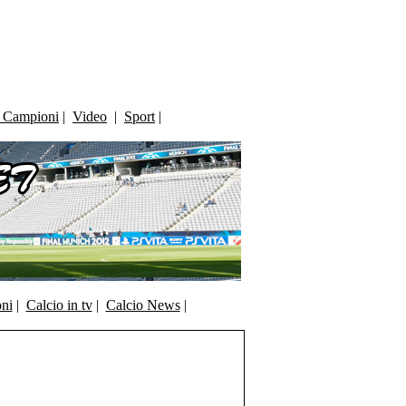
i Campioni
|
Video
|
Sport
|
oni
|
Calcio in tv
|
Calcio News
|