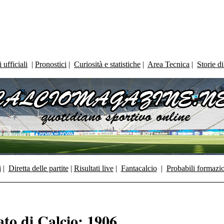
ufficiali
|
Pronostici
|
Curiosità e statistiche
|
Area Tecnica
|
Storie d
i
|
Diretta delle partite
|
Risultati live
|
Fantacalcio
|
Probabili formazi
to di Calcio: 1906