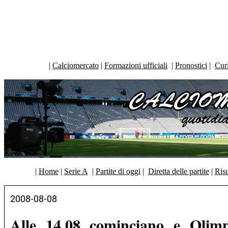
|
Calciomercato
|
Formazioni ufficiali
|
Pronostici
|
Curi
|
Home
|
Serie A
|
Partite di oggi
|
Diretta delle partite
|
Risu
2008-08-08
Alle 14.08 cominciano e Olimp