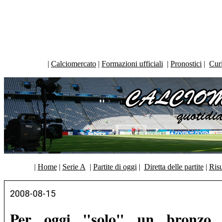
|
Calciomercato
|
Formazioni ufficiali
|
Pronostici
|
Curi
|
Home
|
Serie A
|
Partite di oggi
|
Diretta delle partite
|
Risu
2008-08-15
Per oggi "solo" un bronzo 