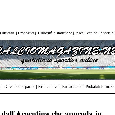
ufficiali
|
Pronostici
|
Curiosità e statistiche
|
Area Tecnica
|
Storie d
i
|
Diretta delle partite
|
Risultati live
|
Fantacalcio
|
Probabili formazi
0 dall'Argentina che approda in