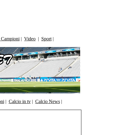
i Campioni
|
Video
|
Sport
|
oni
|
Calcio in tv
|
Calcio News
|