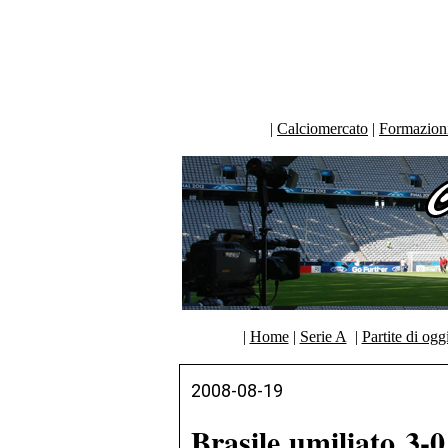
|
Calciomercato
|
Formazioni 
|
Home
|
Serie A
|
Partite di ogg
2008-08-19
Brasile umiliato 3-