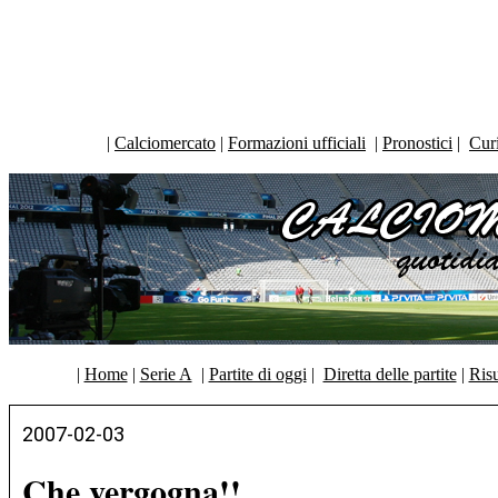
|
Calciomercato
|
Formazioni ufficiali
|
Pronostici
|
Curi
|
Home
|
Serie A
|
Partite di oggi
|
Diretta delle partite
|
Risu
2007-02-03
Che vergogna!!