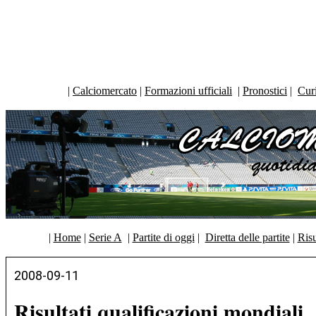
|
Calciomercato
|
Formazioni ufficiali
|
Pronostici
|
Curi
|
Home
|
Serie A
|
Partite di oggi
|
Diretta delle partite
|
Risu
2008-09-11
Risultati qualificazioni mondiali