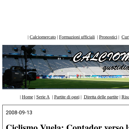
|
Calciomercato
|
Formazioni ufficiali
|
Pronostici
|
Curi
|
Home
|
Serie A
|
Partite di oggi
|
Diretta delle partite
|
Risu
2008-09-13
Ciclismo Vuela: Contador verso la