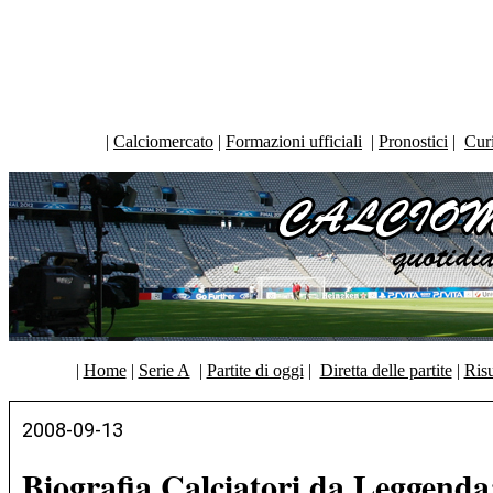
|
Calciomercato
|
Formazioni ufficiali
|
Pronostici
|
Curi
|
Home
|
Serie A
|
Partite di oggi
|
Diretta delle partite
|
Risu
2008-09-13
Biografia Calciatori da Leggenda