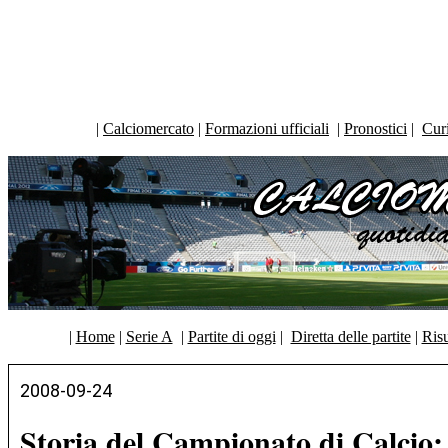
|
Calciomercato
|
Formazioni ufficiali
|
Pronostici
|
Curi
|
Home
|
Serie A
|
Partite di oggi
|
Diretta delle partite
|
Risu
2008-09-24
Storia del Campionato di Calcio: