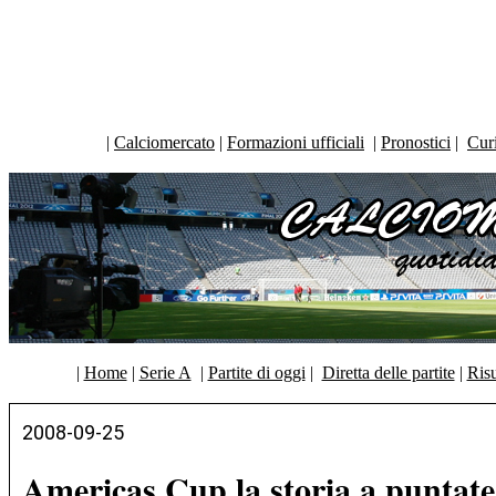
|
Calciomercato
|
Formazioni ufficiali
|
Pronostici
|
Curi
|
Home
|
Serie A
|
Partite di oggi
|
Diretta delle partite
|
Risu
2008-09-25
Americas Cup la storia a puntate