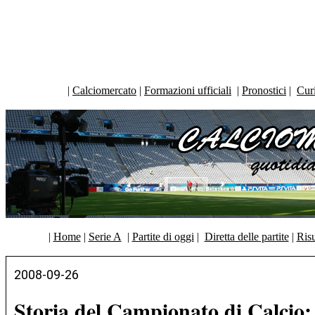
|
Calciomercato
|
Formazioni ufficiali
|
Pronostici
|
Curi
|
Home
|
Serie A
|
Partite di oggi
|
Diretta delle partite
|
Risu
2008-09-26
Storia del Campionato di Calcio: