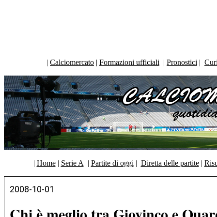
|
Calciomercato
|
Formazioni ufficiali
|
Pronostici
|
Curi
|
Home
|
Serie A
|
Partite di oggi
|
Diretta delle partite
|
Risu
2008-10-01
Chi è meglio tra Giovinco e Qua