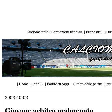
|
Calciomercato
|
Formazioni ufficiali
|
Pronostici
|
Curi
|
Home
|
Serie A
|
Partite di oggi
|
Diretta delle partite
|
Risu
2008-10-03
Giovane arbitro malmenato