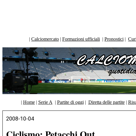
|
Calciomercato
|
Formazioni ufficiali
|
Pronostici
|
Curi
|
Home
|
Serie A
|
Partite di oggi
|
Diretta delle partite
|
Risu
2008-10-04
Ciclismo: Petacchi Out