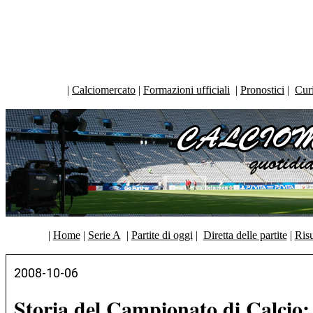
|
Calciomercato
|
Formazioni ufficiali
|
Pronostici
|
Curi
|
Home
|
Serie A
|
Partite di oggi
|
Diretta delle partite
|
Risu
2008-10-06
Storia del Campionato di Calcio: