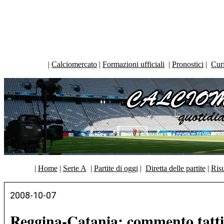
|
Calciomercato
|
Formazioni ufficiali
|
Pronostici
|
Curi
|
Home
|
Serie A
|
Partite di oggi
|
Diretta delle partite
|
Risu
2008-10-07
Reggina-Catania: commento tatt