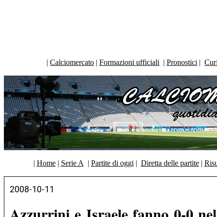
|
Calciomercato
|
Formazioni ufficiali
|
Pronostici
|
Curi
|
Home
|
Serie A
|
Partite di oggi
|
Diretta delle partite
|
Risu
2008-10-11
Azzurrini e Israele fanno 0-0 nel