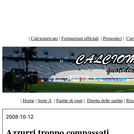
|
Calciomercato
|
Formazioni ufficiali
|
Pronostici
|
Curi
|
Home
|
Serie A
|
Partite di oggi
|
Diretta delle partite
|
Risu
2008-10-12
Azzurri troppo compassati