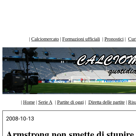
|
Calciomercato
|
Formazioni ufficiali
|
Pronostici
|
Curi
|
Home
|
Serie A
|
Partite di oggi
|
Diretta delle partite
|
Risu
2008-10-13
Armstrong non smette di stupire