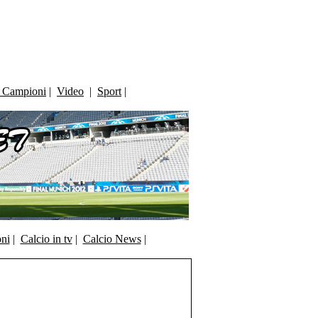
i Campioni
|
Video
|
Sport
|
oni
|
Calcio in tv
|
Calcio News
|