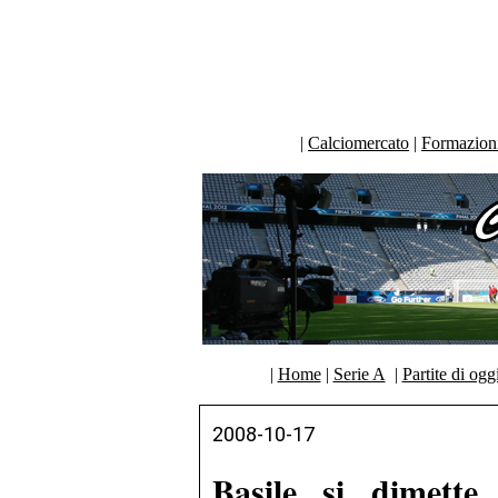
|
Calciomercato
|
Formazioni 
|
Home
|
Serie A
|
Partite di ogg
2008-10-17
Basile si dimette