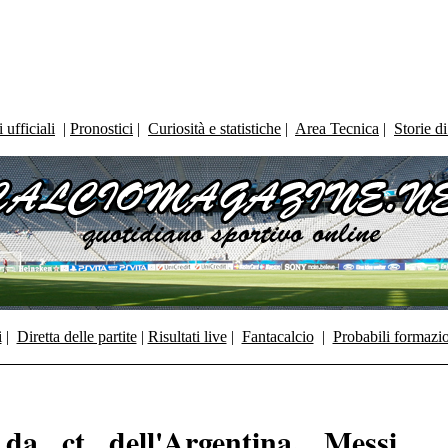
ufficiali
|
Pronostici
|
Curiosità e statistiche
|
Area Tecnica
|
Storie d
i
|
Diretta delle partite
|
Risultati live
|
Fantacalcio
|
Probabili formazi
 da ct dell'Argentina. Messi