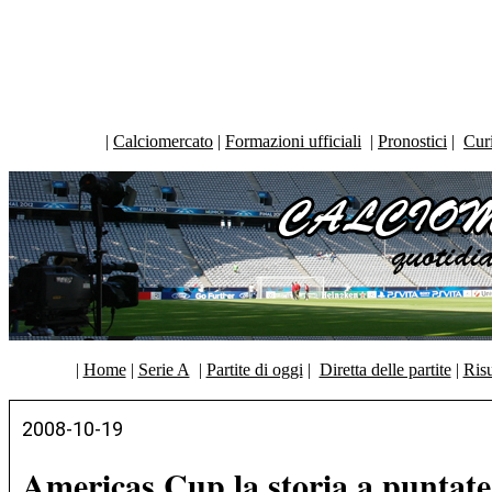
|
Calciomercato
|
Formazioni ufficiali
|
Pronostici
|
Curi
|
Home
|
Serie A
|
Partite di oggi
|
Diretta delle partite
|
Risu
2008-10-19
Americas Cup la storia a puntate