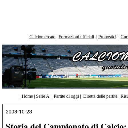
|
Calciomercato
|
Formazioni ufficiali
|
Pronostici
|
Curi
|
Home
|
Serie A
|
Partite di oggi
|
Diretta delle partite
|
Risu
2008-10-23
Storia del Campionato di Calcio: