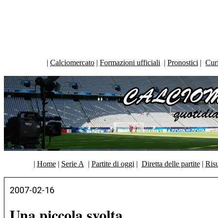
|
Calciomercato
|
Formazioni ufficiali
|
Pronostici
|
Curi
|
Home
|
Serie A
|
Partite di oggi
|
Diretta delle partite
|
Risu
2007-02-16
Una piccola svolta