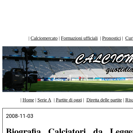
|
Calciomercato
|
Formazioni ufficiali
|
Pronostici
|
Curi
|
Home
|
Serie A
|
Partite di oggi
|
Diretta delle partite
|
Risu
2008-11-03
Biografia Calciatori da Legg