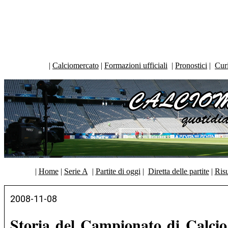
|
Calciomercato
|
Formazioni ufficiali
|
Pronostici
|
Curi
|
Home
|
Serie A
|
Partite di oggi
|
Diretta delle partite
|
Risu
2008-11-08
Storia del Campionato di Calci