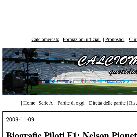
|
Calciomercato
|
Formazioni ufficiali
|
Pronostici
|
Curi
|
Home
|
Serie A
|
Partite di oggi
|
Diretta delle partite
|
Risu
2008-11-09
Biografie Piloti F1: Nelson Piquet