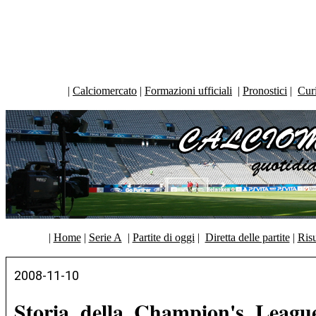
|
Calciomercato
|
Formazioni ufficiali
|
Pronostici
|
Curi
|
Home
|
Serie A
|
Partite di oggi
|
Diretta delle partite
|
Risu
2008-11-10
Storia della Champion's League