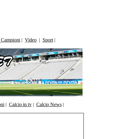
i Campioni
|
Video
|
Sport
|
oni
|
Calcio in tv
|
Calcio News
|