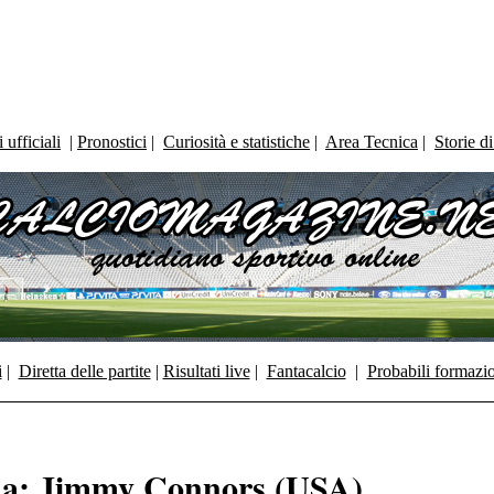
ufficiali
|
Pronostici
|
Curiosità e statistiche
|
Area Tecnica
|
Storie d
i
|
Diretta delle partite
|
Risultati live
|
Fantacalcio
|
Probabili formazi
da: Jimmy Connors (USA)