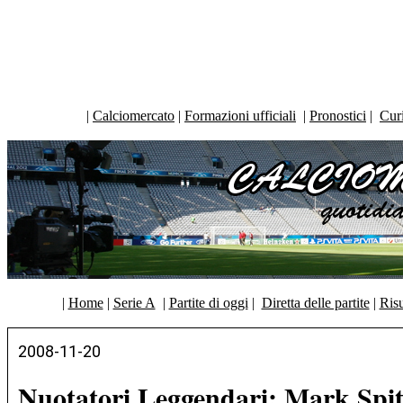
|
Calciomercato
|
Formazioni ufficiali
|
Pronostici
|
Curi
|
Home
|
Serie A
|
Partite di oggi
|
Diretta delle partite
|
Risu
2008-11-20
Nuotatori Leggendari: Mark Spi