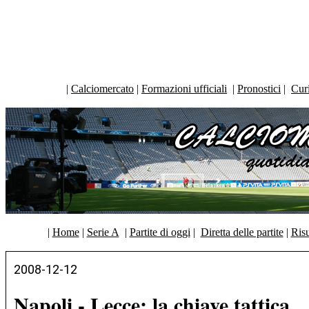
|
Calciomercato
|
Formazioni ufficiali
|
Pronostici
|
Curi
|
Home
|
Serie A
|
Partite di oggi
|
Diretta delle partite
|
Risu
2008-12-12
Napoli - Lecce: la chiave tattica