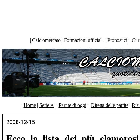
|
Calciomercato
|
Formazioni ufficiali
|
Pronostici
|
Curi
|
Home
|
Serie A
|
Partite di oggi
|
Diretta delle partite
|
Risu
2008-12-15
Ecco la lista dei più clamorosi