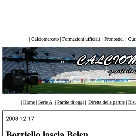
|
Calciomercato
|
Formazioni ufficiali
|
Pronostici
|
Curi
|
Home
|
Serie A
|
Partite di oggi
|
Diretta delle partite
|
Risu
2008-12-17
Borriello lascia Belen