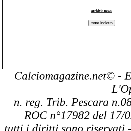
archivio news
Calciomagazine.net
© - E
L'O
n. reg. Trib. Pescara n.08
ROC n°17982 del 17/0
tutti i diritti sono riservat