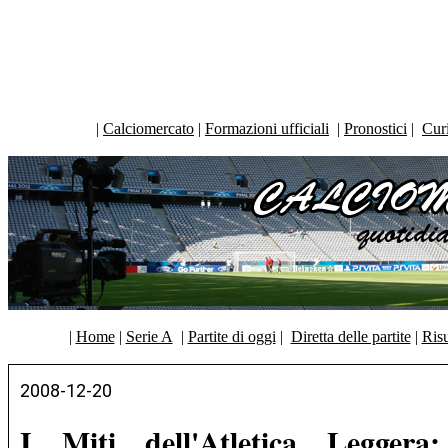
|
Calciomercato
|
Formazioni ufficiali
|
Pronostici
|
Curi
|
Home
|
Serie A
|
Partite di oggi
|
Diretta delle partite
|
Risu
2008-12-20
I Miti dell'Atletica Legger