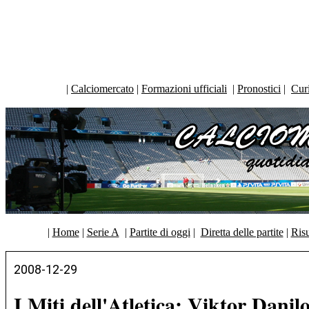
|
Calciomercato
|
Formazioni ufficiali
|
Pronostici
|
Curi
|
Home
|
Serie A
|
Partite di oggi
|
Diretta delle partite
|
Risu
2008-12-29
I Miti dell'Atletica: Viktor Dani