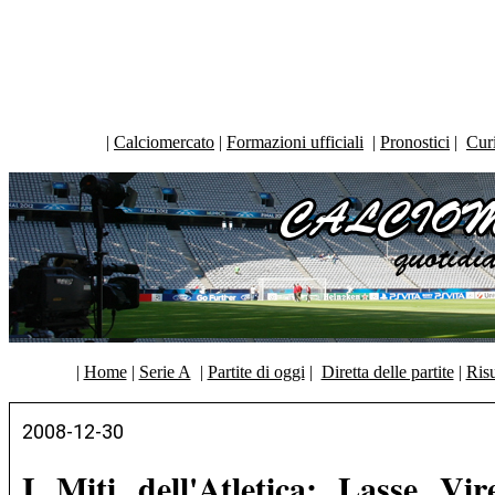
|
Calciomercato
|
Formazioni ufficiali
|
Pronostici
|
Curi
|
Home
|
Serie A
|
Partite di oggi
|
Diretta delle partite
|
Risu
2008-12-30
I Miti dell'Atletica: Lasse Vi