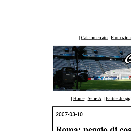
|
Calciomercato
|
Formazioni 
|
Home
|
Serie A
|
Partite di ogg
2007-03-10
Roma: peggio di cos