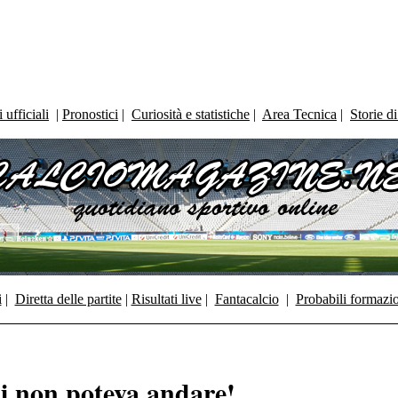
ufficiali
|
Pronostici
|
Curiosità e statistiche
|
Area Tecnica
|
Storie d
i
|
Diretta delle partite
|
Risultati live
|
Fantacalcio
|
Probabili formazi
i non poteva andare!