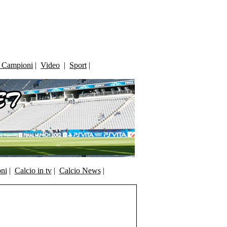
i Campioni
|
Video
|
Sport
|
oni
|
Calcio in tv
|
Calcio News
|