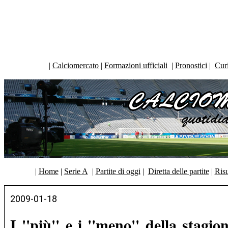
|
Calciomercato
|
Formazioni ufficiali
|
Pronostici
|
Curi
|
Home
|
Serie A
|
Partite di oggi
|
Diretta delle partite
|
Risu
2009-01-18
I ''più'' e i ''meno'' della stagio