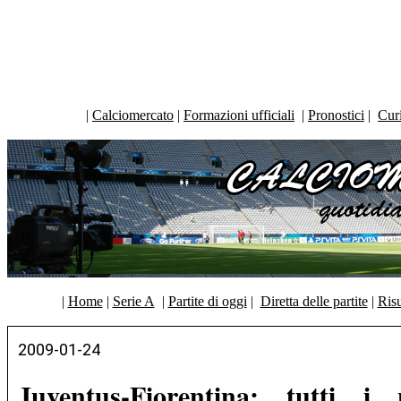
|
Calciomercato
|
Formazioni ufficiali
|
Pronostici
|
Curi
|
Home
|
Serie A
|
Partite di oggi
|
Diretta delle partite
|
Risu
2009-01-24
Juventus-Fiorentina: tutti i