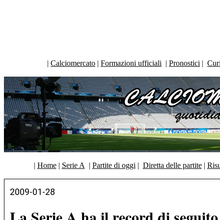
|
Calciomercato
|
Formazioni ufficiali
|
Pronostici
|
Curi
|
Home
|
Serie A
|
Partite di oggi
|
Diretta delle partite
|
Risu
2009-01-28
La Serie A ha il record di seguit