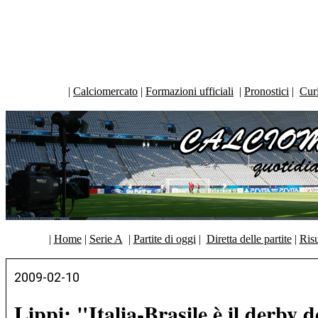
|
Calciomercato
|
Formazioni ufficiali
|
Pronostici
|
Curi
|
Home
|
Serie A
|
Partite di oggi
|
Diretta delle partite
|
Risu
2009-02-10
Lippi: "Italia-Brasile è il derby