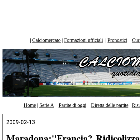
|
Calciomercato
|
Formazioni ufficiali
|
Pronostici
|
Curi
|
Home
|
Serie A
|
Partite di oggi
|
Diretta delle partite
|
Risu
2009-02-13
Maradona:"Francia? Ridicolizza