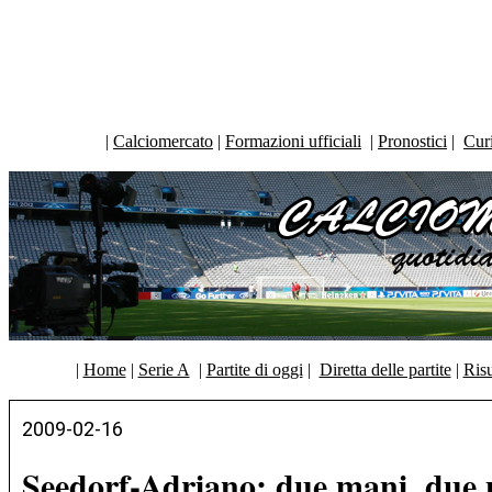
|
Calciomercato
|
Formazioni ufficiali
|
Pronostici
|
Curi
|
Home
|
Serie A
|
Partite di oggi
|
Diretta delle partite
|
Risu
2009-02-16
Seedorf-Adriano: due mani, due p