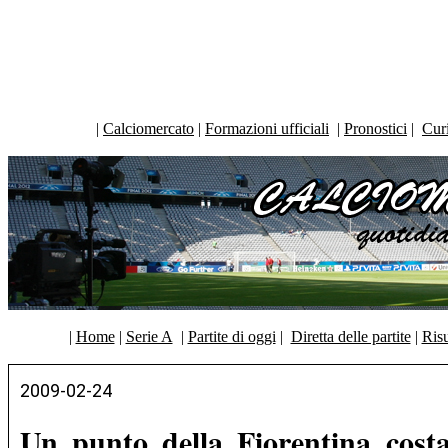
|
Calciomercato
|
Formazioni ufficiali
|
Pronostici
|
Curi
|
Home
|
Serie A
|
Partite di oggi
|
Diretta delle partite
|
Risu
2009-02-24
Un punto della Fiorentina costa