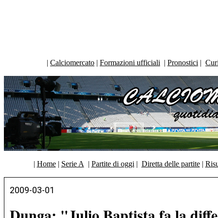
|
Calciomercato
|
Formazioni ufficiali
|
Pronostici
|
Curi
|
Home
|
Serie A
|
Partite di oggi
|
Diretta delle partite
|
Risu
2009-03-01
Dunga: "Julio Baptista fa la diffe