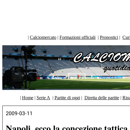
|
Calciomercato
|
Formazioni ufficiali
|
Pronostici
|
Curi
|
Home
|
Serie A
|
Partite di oggi
|
Diretta delle partite
|
Risu
2009-03-11
Napoli, ecco la concezione tattic