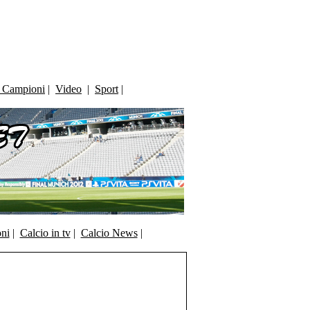
i Campioni
|
Video
|
Sport
|
oni
|
Calcio in tv
|
Calcio News
|