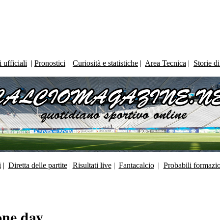
ufficiali
|
Pronostici
|
Curiosità e statistiche
|
Area Tecnica
|
Storie d
i
|
Diretta delle partite
|
Risultati live
|
Fantacalcio
|
Probabili formazi
one day