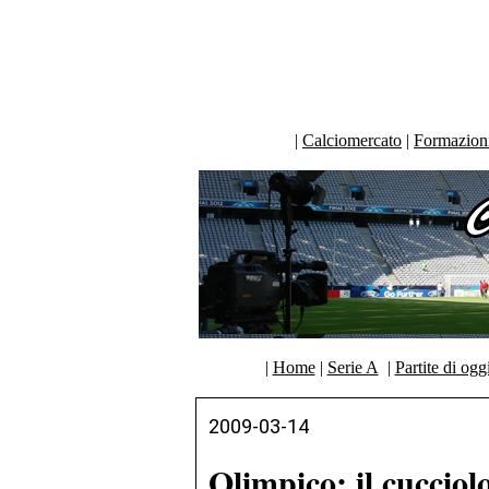
|
Calciomercato
|
Formazioni 
|
Home
|
Serie A
|
Partite di ogg
2009-03-14
Olimpico: il cucciol