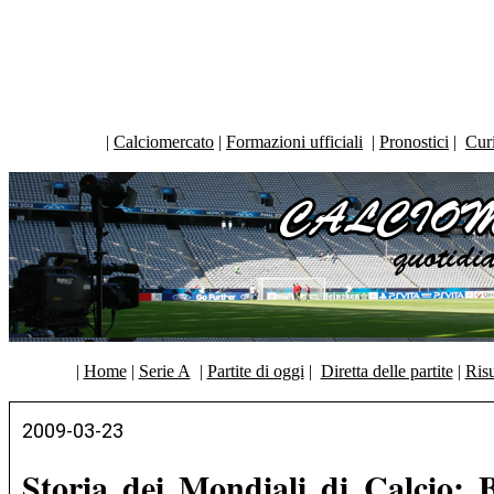
|
Calciomercato
|
Formazioni ufficiali
|
Pronostici
|
Curi
|
Home
|
Serie A
|
Partite di oggi
|
Diretta delle partite
|
Risu
2009-03-23
Storia dei Mondiali di Calcio: B