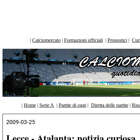
|
Calciomercato
|
Formazioni ufficiali
|
Pronostici
|
Curi
|
Home
|
Serie A
|
Partite di oggi
|
Diretta delle partite
|
Risu
2009-03-25
Lecce - Atalanta: notizia curiosa